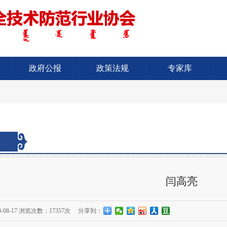
政府公报
政策法规
专家库
闫高亮
-08-17
浏览次数：
17357次
分享到：