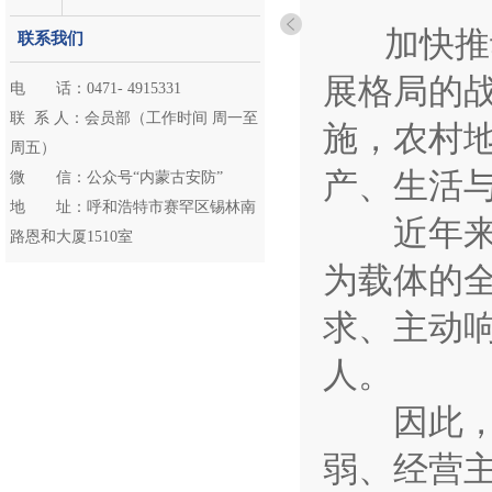
加快推动
联系我们
展格局的
电 话：0471- 4915331
联 系 人：会员部（工作时间 周一至
施，农村
周五）
产、生活
微 信：公众号“内蒙古安防”
地 址：呼和浩特市赛罕区锡林南
近年来，
路恩和大厦1510室
为载体的
求、主动
人。
因此，人
弱、经营