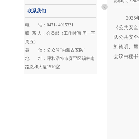
发布时间：
2025
联系我们
20
电 话：0471- 4915331
《公共安全
联 系 人：会员部（工作时间 周一至
队公共安全
周五）
刘德明、樊
微 信：公众号“内蒙古安防”
会议由秘书
地 址：呼和浩特市赛罕区锡林南
路恩和大厦1510室