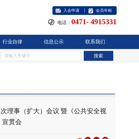
|
入会申请
会员年检
0471- 4915331
电话：
行业自律
信息公示
联系我们
次理事（扩大）会议 暨《公共安全视
》宣贯会