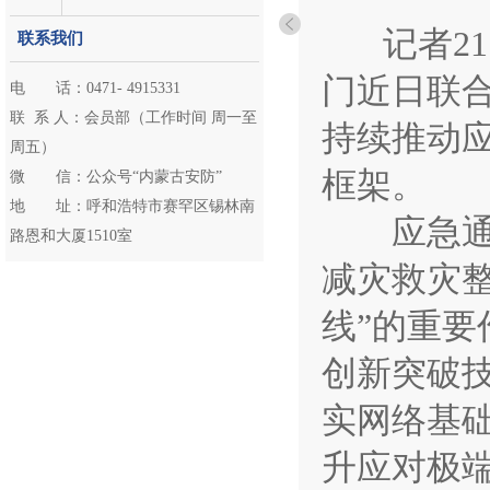
记者21
联系我们
门近日联
电 话：0471- 4915331
联 系 人：会员部（工作时间 周一至
持续推动
周五）
框架。
微 信：公众号“内蒙古安防”
地 址：呼和浩特市赛罕区锡林南
应急通信
路恩和大厦1510室
减灾救灾
线”的重
创新突破
实网络基
升应对极