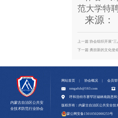
范大学特
来源：《
上一篇:协会组织开展“三
下一篇:勇担新的文化使
网站首页
协会概况
会员管
|
|
nmgafxh@163.com
呼和浩特市赛罕区锡林南路恩和大
内蒙古自治区公共安
版权所有：内蒙古自治区公共安全
全技术防范行业协会
蒙公网安备15010502000253号