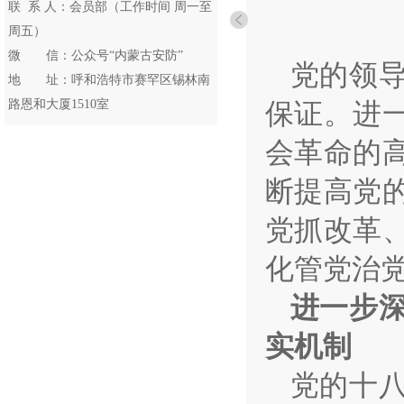
联 系 人：会员部（工作时间 周一至
周五）
微 信：公众号“内蒙古安防”
党的领
地 址：呼和浩特市赛罕区锡林南
路恩和大厦1510室
保证。进
会革命的
断提高党
党抓改革
化管党治
进一步
实机制
党的十