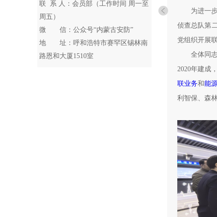
联 系 人：会员部（工作时间 周一至
为进一步
周五）
侦查总队第
微 信：公众号“内蒙古安防”
党组织开展联
地 址：呼和浩特市赛罕区锡林南
全体同
路恩和大厦1510室
2020年建
联业务
和‌
能
利智保、森