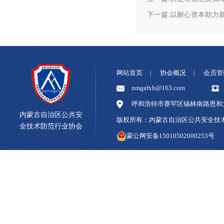
下一篇:以耐心资本助力
网站首页
协会概况
会员管
|
|
nmgafxh@163.com
呼和浩特市赛罕区锡林南路恩和大
内蒙古自治区公共安
版权所有：内蒙古自治区公共安全
全技术防范行业协会
蒙公网安备15010502000253号