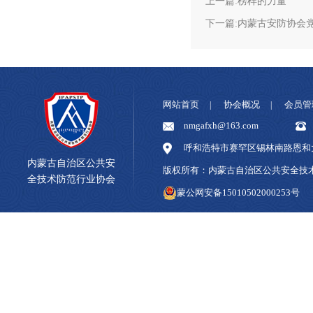
上一篇:榜样的力量
下一篇:内蒙古安防协会
网站首页
协会概况
会员管
|
|
nmgafxh@163.com
呼和浩特市赛罕区锡林南路恩和大
内蒙古自治区公共安
版权所有：内蒙古自治区公共安全
全技术防范行业协会
蒙公网安备15010502000253号