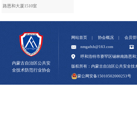
路恩和大厦1510室
网站首页
协会概况
会员管
|
|
nmgafxh@163.com
呼和浩特市赛罕区锡林南路恩和大
内蒙古自治区公共安
版权所有：内蒙古自治区公共安全
全技术防范行业协会
蒙公网安备15010502000253号